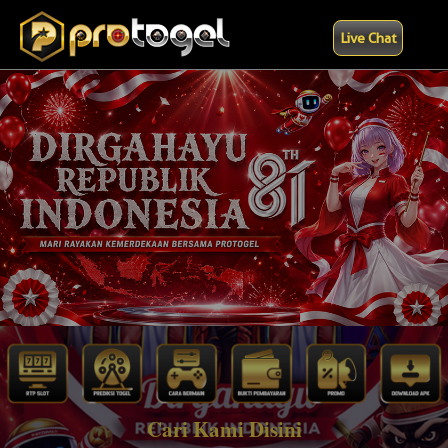
Live Chat
Cari Kami Disini