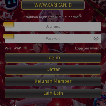
WWW.CARIKAN.ID
Silahkan login untuk mulai bermain
Versi WAP
Lupa password?
Daftar
Keluhan Member
Lain-Lain